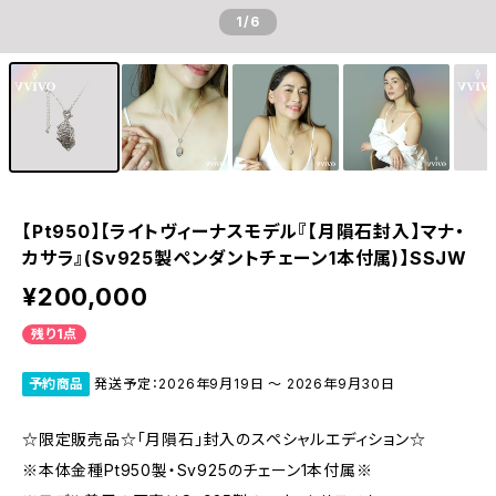
1
/6
【Pt950】【ライトヴィーナスモデル『【月隕石封入】マナ・
カサラ』(Sv925製ペンダントチェーン1本付属)】SSJW
¥200,000
残り1点
予約商品
発送予定：2026年9月19日 〜 2026年9月30日
☆限定販売品☆「月隕石」封入のスペシャルエディション☆
※本体金種Pt950製・Sv925のチェーン1本付属※