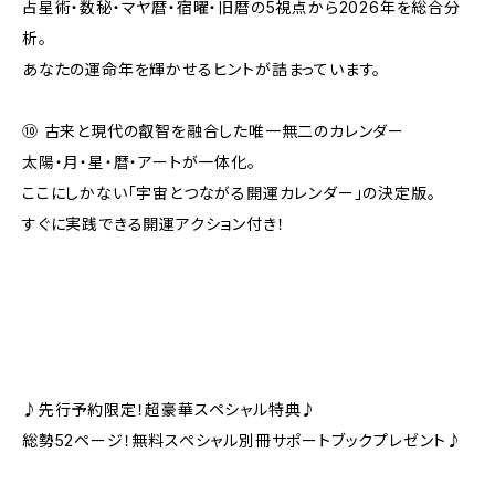
占星術・数秘・マヤ暦・宿曜・旧暦の5視点から2026年を総合分
析。
あなたの運命年を輝かせるヒントが詰まっています。
⑩ 古来と現代の叡智を融合した唯一無二のカレンダー
太陽・月・星・暦・アートが一体化。
ここにしかない「宇宙とつながる開運カレンダー」の決定版。
すぐに実践できる開運アクション付き！
♪先行予約限定！超豪華スペシャル特典♪
総勢52ページ！無料スペシャル別冊サポートブックプレゼント♪