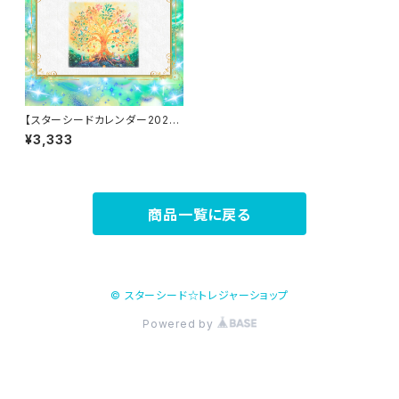
【スターシードカレンダー2026】
宇宙リズムと連動/体内リズム整
¥3,333
う/シンクロ起こる！占星術・数秘
術・マヤ暦・開運日・新月＆満月、
明治5年で廃止された魂の暦復
活！
商品一覧に戻る
© スターシード☆トレジャーショップ
Powered by