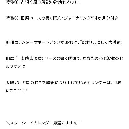
特徴①：占術や暦の解説の辞典代わりに
特徴②：旧暦ベースの書く瞑想❝ジャーナリング❞14か月分付き
別冊カレンダーサポートブックがあれば、『暦辞典』として大活躍！
旧暦（＝太陰太陽暦）ベースの書く瞑想で、あなたの心と波動のセ
ルフケアに！
太陽と月と星の動きを詳細に取り上げているカレンダーは、世界
にここだけ！
＼スターシードカレンダー厳選おすすめ／