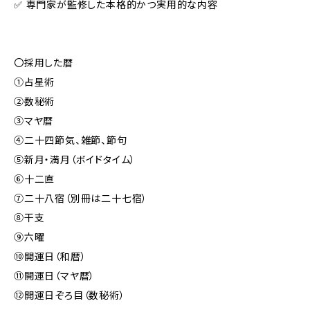
✅ 専門家が監修した本格的かつ実用的な内容
〇採用した暦
①占星術
②数秘術
③マヤ暦
④二十四節気、雑節、節句
⑤新月・満月（ボイドタイム）
⑥十二直
⑦二十八宿（別冊は二十七宿）
⑧干支
⑨六曜
⑩開運日（和暦）
⑪開運日（マヤ暦）
⑫開運日ぞろ目（数秘術）