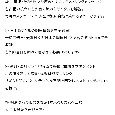
② 占星術・数秘術・マヤ暦のトリプルチャネリングメッセージ
各占術の視点から宇宙の流れとサイクルを解説。
毎月のメッセージで、人生の波に自然と乗れるようになります。
③ 日本＆マヤ暦の開運情報を完全網羅！
一粒万倍日・天赦日など日本の開運日、マヤ暦の拡張Kinまで全
収録。
もう開運日を調べて書き写す必要はありません！
④ 新月・満月・ボイドタイムで感情と体調をマネジメント
月の満ち欠けと感情・体調は密接にリンク。
リズムを知ることで、予兆的な不調を回避しベストコンディション
を維持。
⑤ 明治以前の旧暦を復活！本来のリズムへ回帰
太陰太陽暦を再び日常へ。