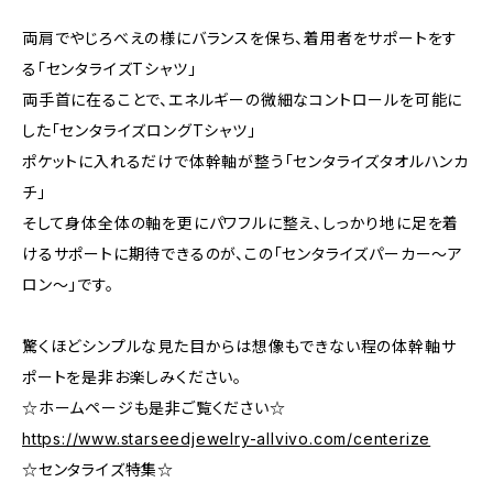
両肩でやじろべえの様にバランスを保ち、着用者をサポートをす
る「センタライズTシャツ」
両手首に在ることで、エネルギーの微細なコントロールを可能に
した「センタライズロングTシャツ」
ポケットに入れるだけで体幹軸が整う「センタライズタオルハンカ
チ」
そして身体全体の軸を更にパワフルに整え、しっかり地に足を着
けるサポートに期待できるのが、この「センタライズパーカー～ア
ロン～」です。
驚くほどシンプルな見た目からは想像もできない程の体幹軸サ
ポートを是非お楽しみください。
☆ホームページも是非ご覧ください☆
https://www.starseedjewelry-allvivo.com/centerize
☆センタライズ特集☆