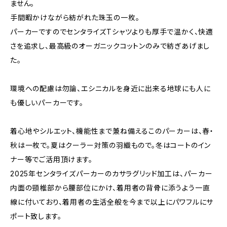
ません。
手間暇かけながら紡がれた珠玉の一枚。
パーカーですのでセンタライズTシャツよりも厚手で温かく、快適
さを追求し、最高級のオーガニックコットンのみで紡ぎあげまし
た。
環境への配慮は勿論、エシニカルを身近に出来る地球にも人に
も優しいパーカーです。
着心地やシルエット、機能性まで兼ね備えるこのパーカーは、春・
秋は一枚で。夏はクーラー対策の羽織もので。冬はコートのイン
ナー等でご活用頂けます。
2025年センタライズパーカーのカサラグリッド加工は、パーカー
内面の頸椎部から腰部位にかけ、着用者の背骨に添うよう一直
線に付いており、着用者の生活全般を今まで以上にパワフルにサ
ポート致します。