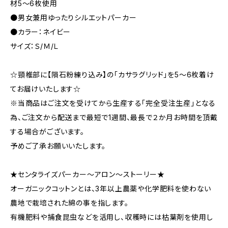
材5～6枚使用
●男女兼用ゆったりシルエットパーカー
●カラー：ネイビー
サイズ：Ｓ/Ｍ/Ｌ
☆頸椎部に【隕石粉練り込み】の「カサラグリッド」を5～6枚着け
てお届けいたします☆
※当商品はご注文を受けてから生産する「完全受注生産」となる
為、ご注文から配送まで最短で1週間、最長で２か月お時間を頂戴
する場合がございます。
予めご了承お願いいたします。
★センタライズパーカー～アロン～ストーリー★
オーガニックコットンとは、3年以上農薬や化学肥料を使わない
農地で栽培された綿の事を指します。
有機肥料や捕食昆虫などを活用し、収穫時には枯葉剤を使用し