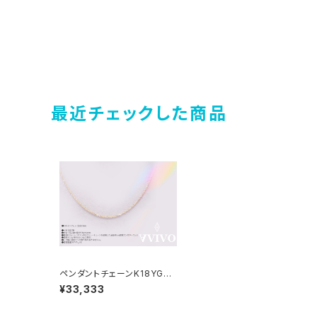
最近チェックした商品
ペンダントチェーンK18YG
（総18金）ダブルスクリューチ
¥33,333
ェーン 幅0.92ミリ 全長4
0センチ(調5センチの丸カン
付) SSJW