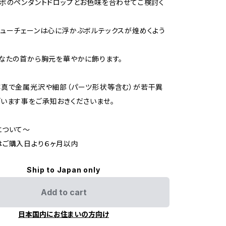
ボのペンダントドロップとお色味を合わせてご検討く
ューチェーンは心に浮かぶボルテックスが煌めくよう
なたの首から胸元を華やかに飾ります。
写真で金属光沢や細部（パーツ形状等含む）が若干異
います事をご承知おきくださいませ。
について〜
はご購入日より６ヶ月以内
Ship to Japan only
Add to cart
日本国内にお住まいの方向け