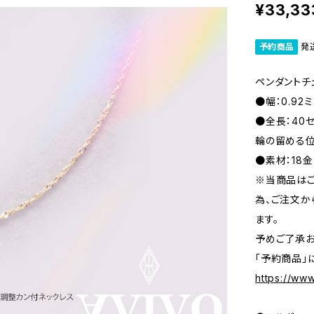
¥33,33
予約商品
発
ペンダントチ
●幅：0.92ミ
●全長：40
輪の留める
●素材：18
※当商品はご
為、ご注文か
ます。
予めご了承お
「予約商品」
https://www