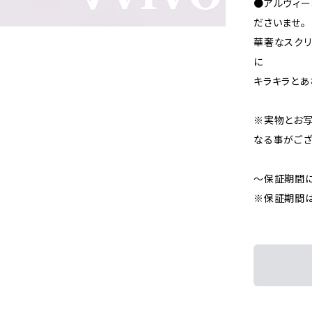
●アルヴィー
ださいませ。
華奢なスクリ
に
キラキラとあ
※実物とお
なる事がござ
〜保証期間
※保証期間