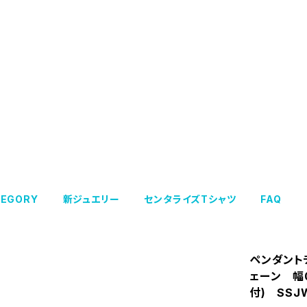
TEGORY
新ジュエリー
センタライズTシャツ
FAQ
ペンダント
ェーン 幅
付) SSJ