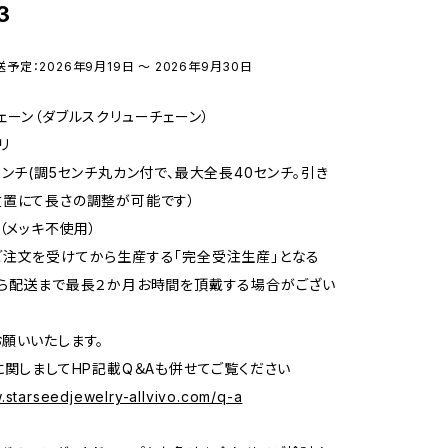
3
送予定：2026年9月19日 〜 2026年9月30日
ェーン（ダブルスクリューチェーン）
リ
センチ(調5センチ丸カン付で、最大全長40センチ。引き
位置にて長さの調整が可能です）
金（メッキ不使用）
注文を受けてから生産する「完全受注生産」となる
ら配送まで最長２か月お時間を頂戴する場合がござい
願いいたします。
に関しましてHP記載Q＆Aも併せてご覧ください
.starseedjewelry-allvivo.com/q-a